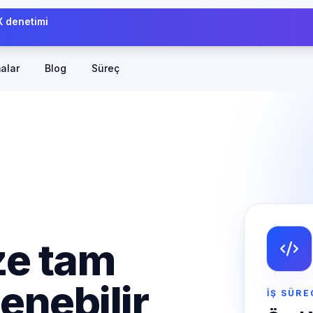
UX denetimi
alar
Blog
Süreç
ze tam
enebilir
İŞ SÜR