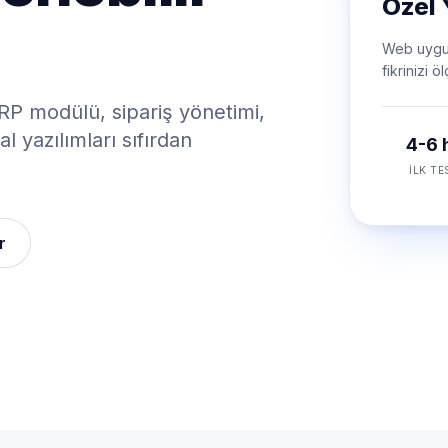
Özel 
Web uygul
fikrinizi 
P modülü, sipariş yönetimi,
l yazılımları sıfırdan
4-6 
İLK TE
r