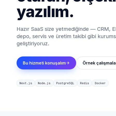
yazılım.
Hazır SaaS size yetmediğinde — CRM, ER
depo, servis ve üretim takibi gibi kurumsa
geliştiriyoruz.
Bu hizmeti konuşalım
Örnek çalışmala
Next.js
Node.js
PostgreSQL
Redis
Docker