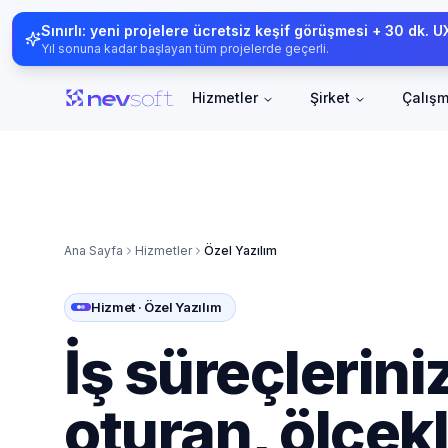
Sınırlı: yeni projelere ücretsiz keşif görüşmesi + 30 dk. 
Yıl sonuna kadar başlayan tüm projelerde geçerli.
Hizmetler
Şirket
Çalışm
Ana Sayfa
Hizmetler
Özel Yazılım
Hizmet · Özel Yazılım
İş süreçlerini
oturan, ölçekl