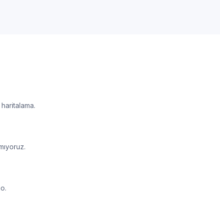
haritalama.
mıyoruz.
o.