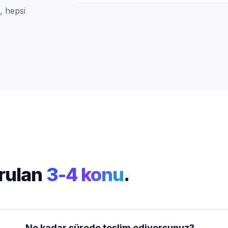
, hepsi
rulan
3-4 konu
.
Ne kadar sürede teslim ediyorsunuz?