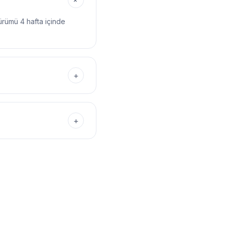
+
sürümü 4 hafta içinde
+
+