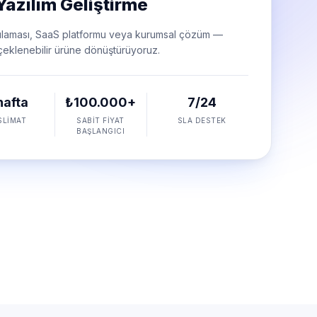
Yazılım Geliştirme
aması, SaaS platformu veya kurumsal çözüm —
ölçeklenebilir ürüne dönüştürüyoruz.
hafta
₺100.000+
7/24
SLIMAT
SABIT FIYAT
SLA DESTEK
BAŞLANGICI