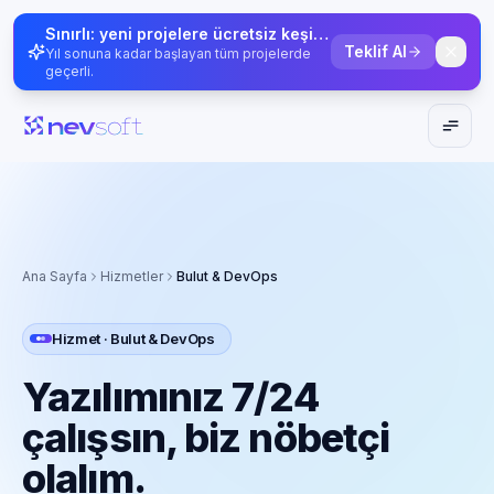
Sınırlı: yeni projelere ücretsiz keşif görüşmesi + 30 dk. UX denetimi
Teklif Al
Yıl sonuna kadar başlayan tüm projelerde
geçerli.
Ana Sayfa
Hizmetler
Bulut & DevOps
Hizmet · Bulut & DevOps
Yazılımınız 7/24
çalışsın, biz nöbetçi
olalım.