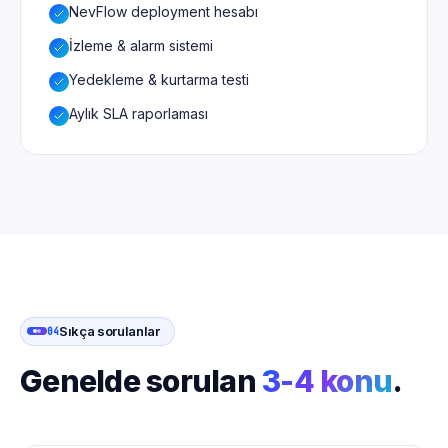
NevFlow deployment hesabı
İzleme & alarm sistemi
Yedekleme & kurtarma testi
Aylık SLA raporlaması
Sıkça sorulanlar
04
Genelde sorulan
3-4 konu
.